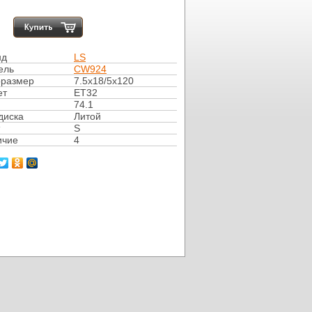
нд
LS
ель
CW924
оразмер
7.5x18/5x120
ет
ET32
74.1
диска
Литой
S
ичие
4