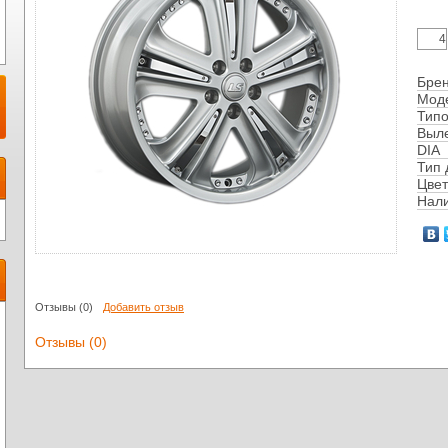
Бре
Мод
Тип
Выл
DIA
Тип 
Цвет
Нал
Отзывы
(0)
Добавить отзыв
Отзывы (0)