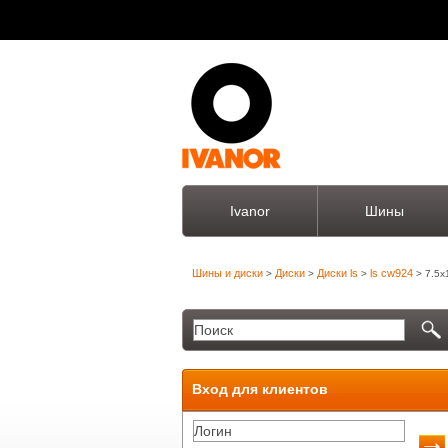
Ivanor
Шины
Шины и диски
Диски
Диски ls
ls cw924
>
>
>
> 7.5x
Вход для клиентов