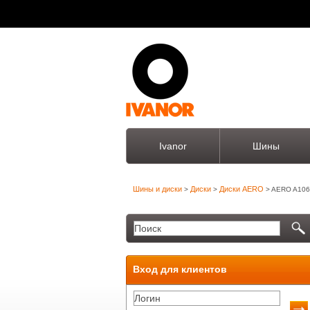
Ivanor
Шины
Шины и диски
Диски
Диски AERO
>
>
> AERO A106
Вход для клиентов