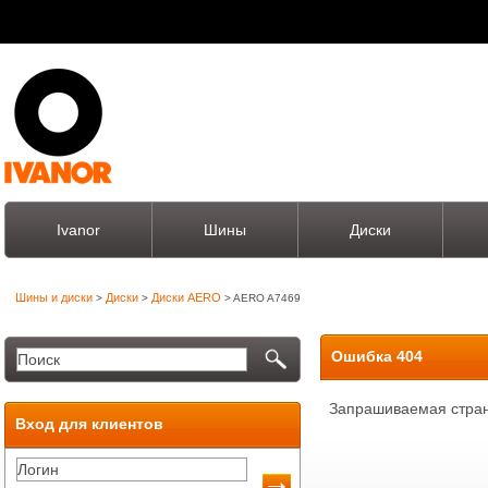
Ivanor
Шины
Диски
Шины и диски
Диски
Диски AERO
>
>
> AERO A7469
Ошибка 404
Запрашиваемая стран
Вход для клиентов