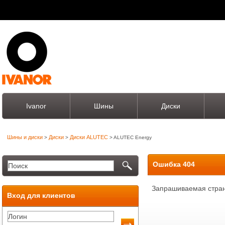
Ivanor
Шины
Диски
Шины и диски
Диски
Диски ALUTEC
>
>
> ALUTEC Energy
Ошибка 404
Запрашиваемая стран
Вход для клиентов