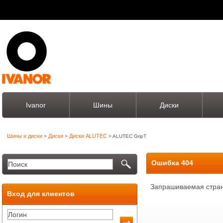
Ivanor
Шины
Диски
Шины и диски
Диски
Диски ALUTEC
>
>
> ALUTEC GripT
Ошибка 404
Запрашиваемая стран
Вход для клиентов