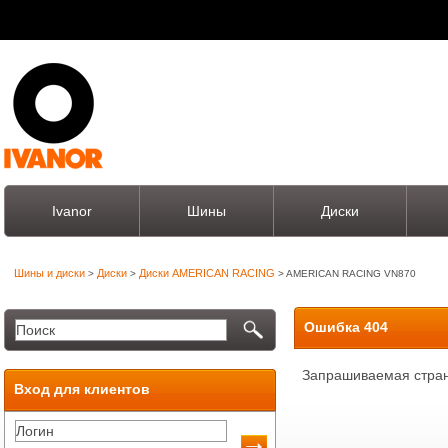
Ivanor
Шины
Диски
Шины и диски
Диски
Диски AMERICAN RACING
>
>
> AMERICAN RACING VN870
Ошибка 404
Запрашиваемая стран
Вход для клиентов