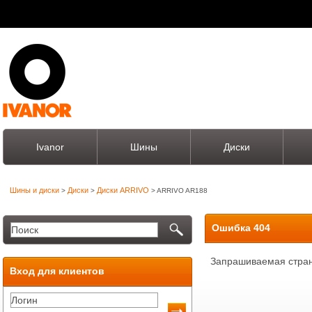
Ivanor
Шины
Диски
Шины и диски
Диски
Диски ARRIVO
>
>
> ARRIVO AR188
Ошибка 404
Запрашиваемая стран
Вход для клиентов