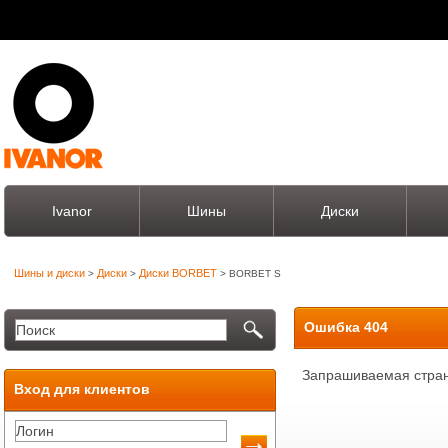
Ivanor
Шины
Диски
Шины и диски
Диски
Диски BORBET
>
>
> BORBET S
Ошибка 404
Запрашиваемая стран
Вход для клиентов