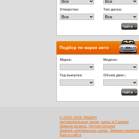
Отверстие:
Тип диска:
Подбор по марке авто
Марка:
Модель:
Год выпуска:
Объем двиг.:
© 2020-2026 ЭКШИН
Автомобильные диски
,
шины в Самаре
Зимняя резина
,
Летняя резина
Зимние шипованные шины
,
Зимние нешипо
Карта сайта