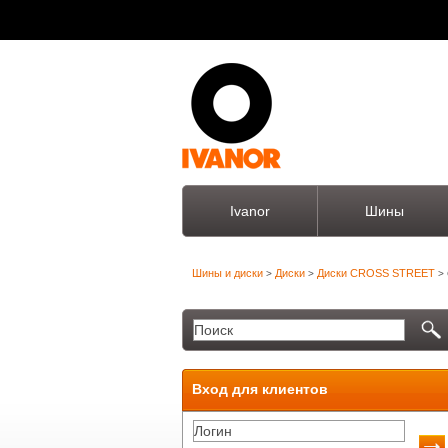
Ivanor
Шины
Шины и диски
Диски
Диски CROSS STREET
>
>
> 
Вход для клиентов