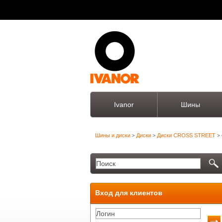
Ivanor
Шины
Шины и диски
Диски
Диски CROSS STREET
>
>
> 
Вход для клиентов