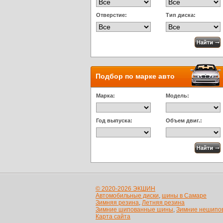
Отверстие:
Тип диска:
Подбор по марке авто
Марка:
Модель:
Год выпуска:
Объем двиг.:
© 2020-2026 ЭКШИН
Автомобильные диски
,
шины в Самаре
Зимняя резина
,
Летняя резина
Зимние шипованные шины
,
Зимние нешипо
Карта сайта