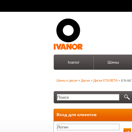
Ivanor
Шины
Шины и диски
Диски
Диски ETA BETA
>
>
> ETA BET
Вход для клиентов