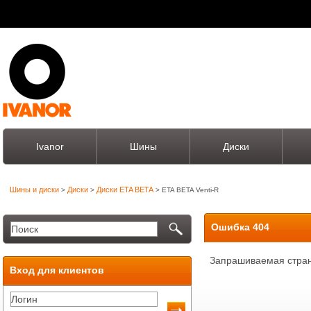
Ivanor
Шины
Диски
Шины и диски
Диски
Диски ETA BETA
>
>
> ETA BETA Venti-R
Ошибка 404
Запрашиваемая стран
Вход для клиентов