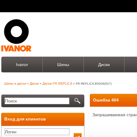
Ivanor
Шины
Диски
Шины и диски
Диски
Диски FR REPLICA
>
>
> FR REPLICA B5009(507)
Ошибка 404
Запрашиваемая стран
Вход для клиентов