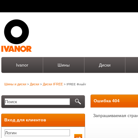
Ivanor
Шины
Диски
Шины и диски
Диски
Диски IFREE
>
>
> IFREE Флайт
Ошибка 404
Запрашиваемая стран
Вход для клиентов