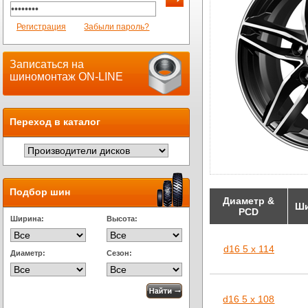
Регистрация
Забыли пароль?
Записаться на
шиномонтаж ON-LINE
Переход в каталог
Подбор шин
Диаметр &
Ши
PCD
Ширина:
Высота:
d16 5 x 114
Диаметр:
Сезон:
d16 5 x 108