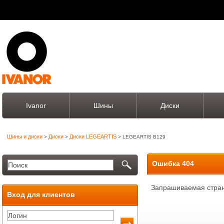
Ivanor
Шины
Диски
Шины и диски
Диски
Диски LEGEARTIS
>
>
> LEGEARTIS B129
Ошибка 404
Запрашиваемая стран
Вход для клиентов