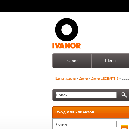
Ivanor
Шины
Шины и диски
Диски
Диски LEGEARTIS
>
>
> LEG
Вход для клиентов