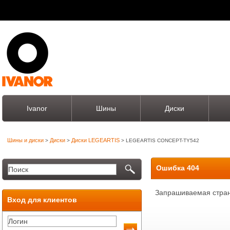
Ivanor
Шины
Диски
Шины и диски
Диски
Диски LEGEARTIS
>
>
> LEGEARTIS CONCEPT-TY542
Ошибка 404
Запрашиваемая стран
Вход для клиентов