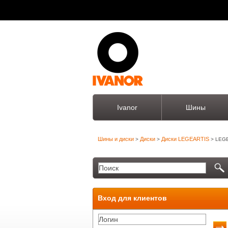
Ivanor
Шины
Шины и диски
Диски
Диски LEGEARTIS
>
>
> LEG
Вход для клиентов