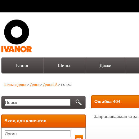
Ivanor
Шины
Диски
Шины и диски
Диски
Диски LS
>
>
> LS 152
Ошибка 404
Запрашиваемая стран
Вход для клиентов