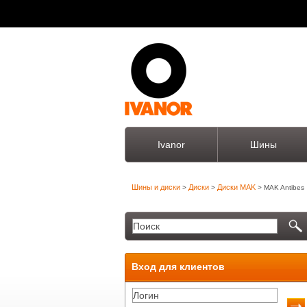
Ivanor
Шины
Шины и диски
Диски
Диски MAK
>
>
> MAK Antibes
Вход для клиентов