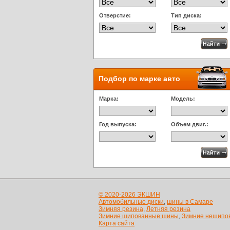
Отверстие:
Тип диска:
Подбор по марке авто
Марка:
Модель:
Год выпуска:
Объем двиг.:
© 2020-2026 ЭКШИН
Автомобильные диски
,
шины в Самаре
Зимняя резина
,
Летняя резина
Зимние шипованные шины
,
Зимние нешипо
Карта сайта