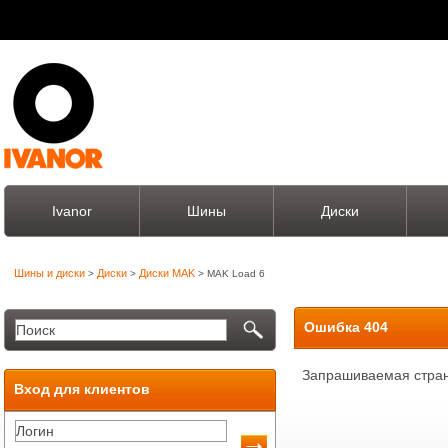
Ivanor
Шины
Диски
Шины и диски
Диски
Диски MAK
>
>
> MAK Load 6
Ошибка 404
Запрашиваемая стран
Вход для клиентов