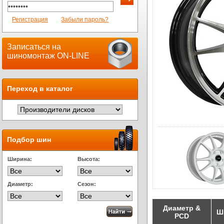
Регистрация
Забыли пароль?
Записаться на
шиномонтаж ON-LINE
Переход в каталог
Подбор шин
Ширина:
Высота:
Диаметр:
Сезон:
Диаметр &
Ш
PCD