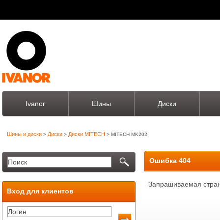
Ivanor
Шины
Диски
Шины и диски
Диски
Диски MITECH
>
>
> MITECH MK202
Ошибка 404
Запрашиваемая стран
Вход для клиентов