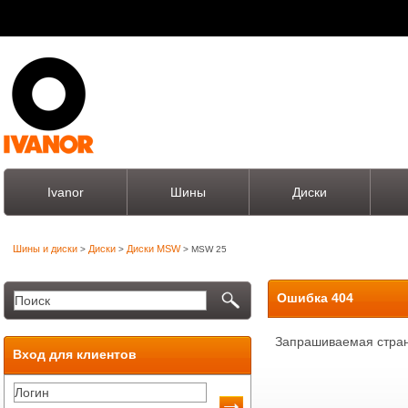
Ivanor
Шины
Диски
Шины и диски
Диски
Диски MSW
>
>
> MSW 25
Ошибка 404
Запрашиваемая стран
Вход для клиентов