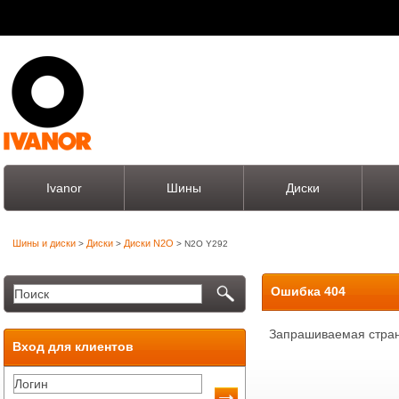
Ivanor
Шины
Диски
Шины и диски
Диски
Диски N2O
>
>
> N2O Y292
Ошибка 404
Запрашиваемая стран
Вход для клиентов