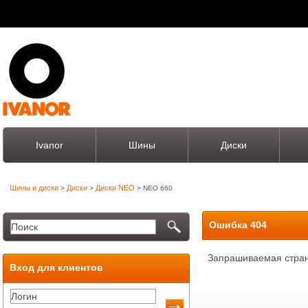
Ivanor
Шины
Диски
Шины и диски
Диски
Диски NEO
>
>
> NEO 660
Ошибка 404
Запрашиваемая стран
Вход для клиентов