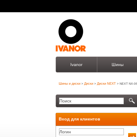
Ivanor
Шины
Шины и диски
Диски
Диски NEXT
>
>
> NEXT NX-0
Вход для клиентов