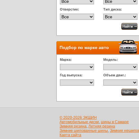
Отверстие:
Тип диска:
Подбор по марке авто
Марка:
Модель:
Год выпуска:
Объем двиг.:
© 2020-2026 ЭКШИН
Автомобильные диски
,
шины в Самаре
Зимняя резина
,
Летняя резина
Зимние шипованные шины
,
Зимние нешипо
Карта сайта