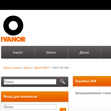
Ivanor
Шины
Диски
Шины и диски
Диски
Диски NEXT
>
>
> NEXT NX-069
Ошибка 404
Запрашиваемая стран
Вход для клиентов