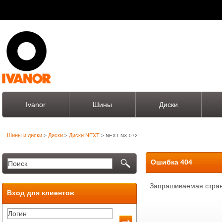
Ivanor
Шины
Диски
Шины и диски
Диски
Диски NEXT
>
>
> NEXT NX-072
Ошибка 404
Запрашиваемая стран
Вход для клиентов