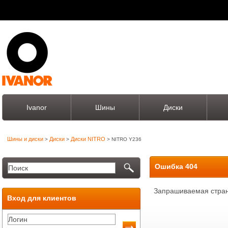
Ivanor
Шины
Диски
Шины и диски
Диски
Диски NITRO
>
>
> NITRO Y236
Ошибка 404
Запрашиваемая стран
Вход для клиентов