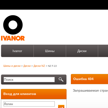
Ivanor
Шины
Диски
Шины и диски
Диски
Диски NZ
>
>
> NZ F-22
Ошибка 404
Запрашиваемая стран
Вход для клиентов