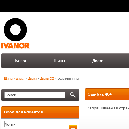
Ivanor
Шины
Диски
Шины и диски
Диски
Диски OZ
>
>
> OZ Botticelli HLT
Ошибка 404
Запрашиваемая стран
Вход для клиентов