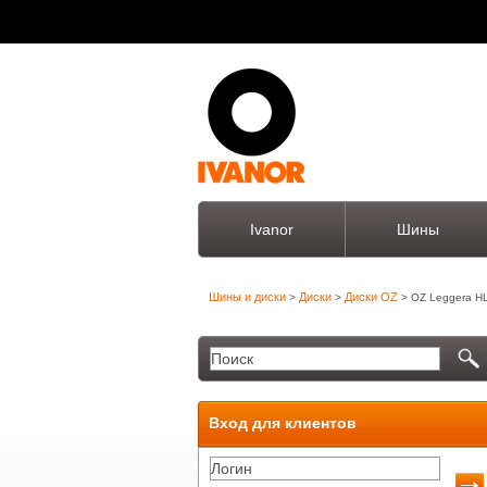
Ivanor
Шины
Шины и диски
Диски
Диски OZ
>
>
> OZ Leggera H
Вход для клиентов