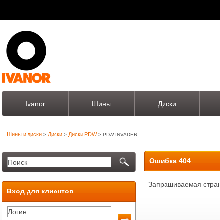
Ivanor
Шины
Диски
Шины и диски
Диски
Диски PDW
>
>
> PDW INVADER
Ошибка 404
Запрашиваемая стран
Вход для клиентов