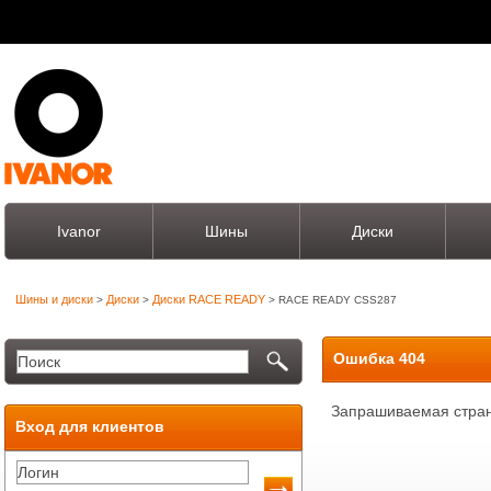
Ivanor
Шины
Диски
Шины и диски
Диски
Диски RACE READY
>
>
> RACE READY CSS287
Ошибка 404
Запрашиваемая стран
Вход для клиентов