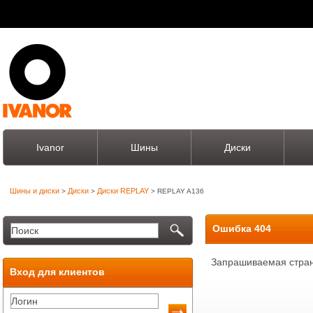
Ivanor
Шины
Диски
Шины и диски
Диски
Диски REPLAY
>
>
> REPLAY A136
Ошибка 404
Запрашиваемая стран
Вход для клиентов