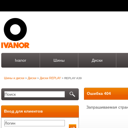
Ivanor
Шины
Диски
Шины и диски
Диски
Диски REPLAY
>
>
> REPLAY A39
Ошибка 404
Запрашиваемая стран
Вход для клиентов