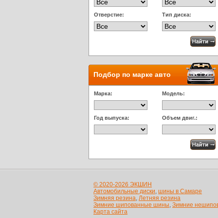
Отверстие:
Тип диска:
Подбор по марке авто
Марка:
Модель:
Год выпуска:
Объем двиг.:
© 2020-2026 ЭКШИН
Автомобильные диски
,
шины в Самаре
Зимняя резина
,
Летняя резина
Зимние шипованные шины
,
Зимние нешипо
Карта сайта