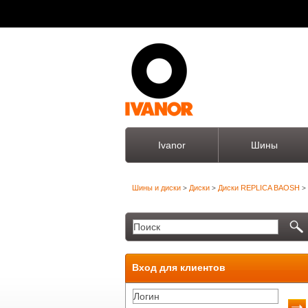
Ivanor
Шины
Шины и диски
Диски
Диски REPLICA BAOSH
>
>
>
Вход для клиентов