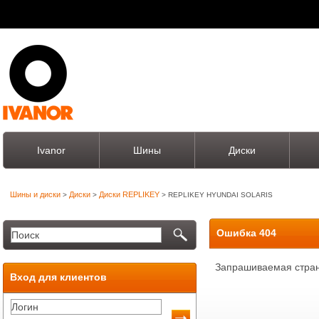
Ivanor
Шины
Диски
Шины и диски
Диски
Диски REPLIKEY
>
>
> REPLIKEY HYUNDAI SOLARIS
Ошибка 404
Запрашиваемая стран
Вход для клиентов