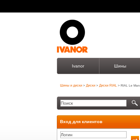
Ivanor
Шины
Шины и диски
Диски
Диски RIAL
>
>
> RIAL Le Man
Вход для клиентов