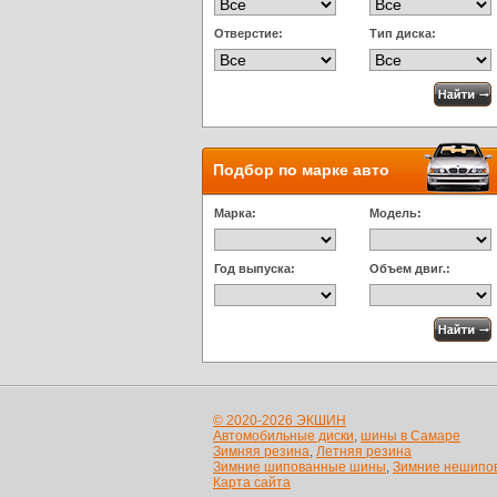
Отверстие:
Тип диска:
Подбор по марке авто
Марка:
Модель:
Год выпуска:
Объем двиг.:
© 2020-2026 ЭКШИН
Автомобильные диски
,
шины в Самаре
Зимняя резина
,
Летняя резина
Зимние шипованные шины
,
Зимние нешипо
Карта сайта