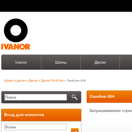
Ivanor
Шины
Диски
Шины и диски
Диски
Диски TechLine
>
>
> TechLine 419
Ошибка 404
Запрашиваемая стран
Вход для клиентов