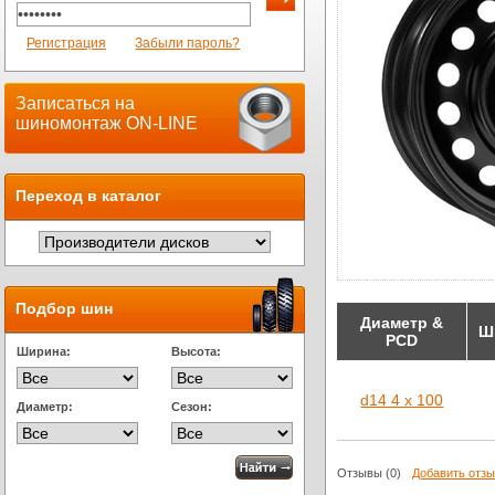
Регистрация
Забыли пароль?
Записаться на
шиномонтаж ON-LINE
Переход в каталог
Подбор шин
Диаметр &
Ш
PCD
Ширина:
Высота:
d14 4 x 100
Диаметр:
Сезон:
Отзывы
(0)
Добавить отз