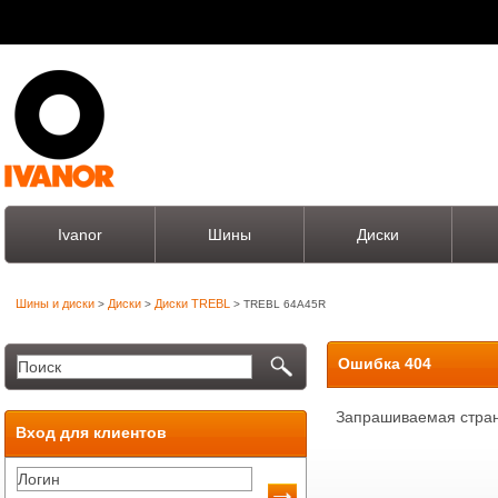
Ivanor
Шины
Диски
Шины и диски
Диски
Диски TREBL
>
>
> TREBL 64A45R
Ошибка 404
Запрашиваемая стран
Вход для клиентов