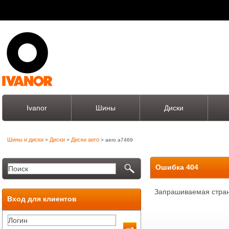
Ivanor
Шины
Диски
Шины и диски
Диски
Диски aero
>
>
> aero a7469
Ошибка 404
Запрашиваемая стран
Вход для клиентов