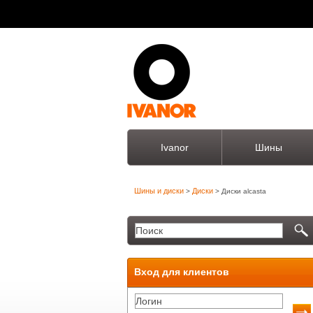
Ivanor
Шины
Шины и диски
Диски
>
> Диски alcasta
Вход для клиентов