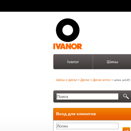
Ivanor
Шины
Шины и диски
Диски
Диски arrivo
>
>
> arrivo ar145
Вход для клиентов