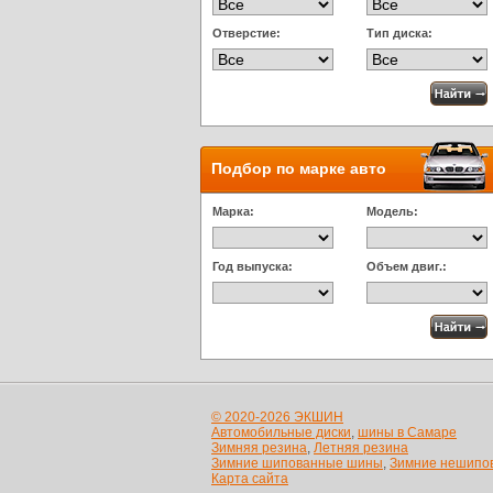
Отверстие:
Тип диска:
Подбор по марке авто
Марка:
Модель:
Год выпуска:
Объем двиг.:
© 2020-2026 ЭКШИН
Автомобильные диски
,
шины в Самаре
Зимняя резина
,
Летняя резина
Зимние шипованные шины
,
Зимние нешипо
Карта сайта