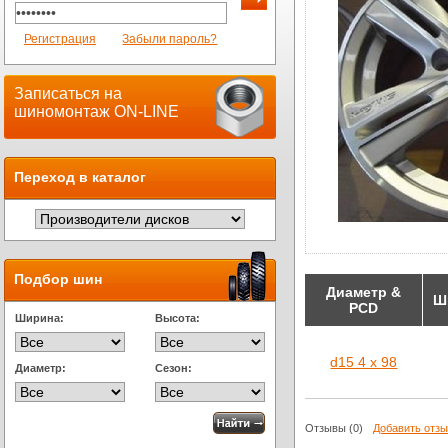
Регистрация
Забыли пароль?
Записаться на
шиномонтаж ON-LINE
Переход в каталог
Подбор шин
Диаметр &
Ш
PCD
Ширина:
Высота:
d15 4 x 98
Диаметр:
Сезон:
Отзывы
(0)
Добавить отз