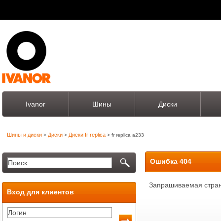
Ivanor
Шины
Диски
Шины и диски
Диски
Диски fr replica
>
>
> fr replica a233
Ошибка 404
Запрашиваемая стран
Вход для клиентов