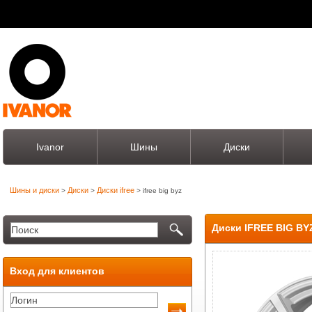
Ivanor
Шины
Диски
Шины и диски
Диски
Диски ifree
>
>
> ifree big byz
Диски IFREE BIG BY
Вход для клиентов